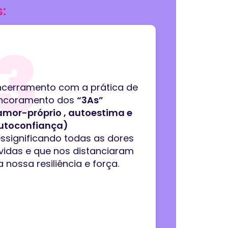
:
3
ncerramento com a prática de
ncoramento dos
“3As”
amor-próprio , autoestima e
utoconfiança)
essignificando todas as dores
ividas e que nos distanciaram
 nossa resiliência e força.