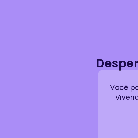
Desper
Você po
Vivên