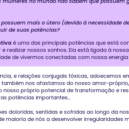
das mulheres no mundo não sabem que possuem 
 possuem mais o útero (devido à necessidade de
uir de suas potências?
ativa
é uma das principais potências que está co
ar e realizar nossos sonhos. Ela está ligada à noss
idade de vivermos conectadas com nossa energia 
ncia, e relações conjugais tóxicas, adoecemos
s também nos afastamos do nosso amor-próprio,
 nosso próprio potencial de transformação e resi
as potências importantes…
ões doloridas, sentidas e sofridas ao longo da n
e maioria de nós a desenvolver irregularidades m