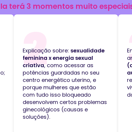
Ela terá 3 momentos muito especiais
2
a
Explicação sobre:
sexualidade
E
feminina x energia sexual
a
criativa
, como acessar as
(
o;
potências guardadas no seu
a
centro energético uterino, e
r
porque mulheres que estão
v
com tudo isso bloqueado
da
desenvolvem certos problemas
ginecológicos (causas e
soluções).