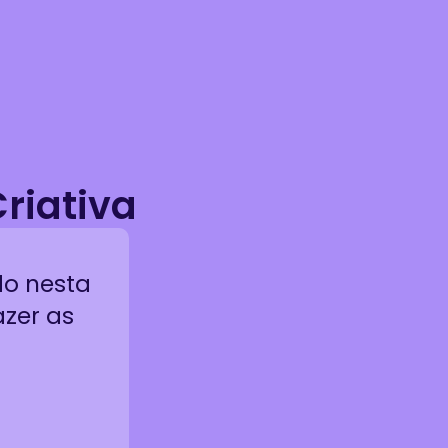
riativa
do nesta
azer as