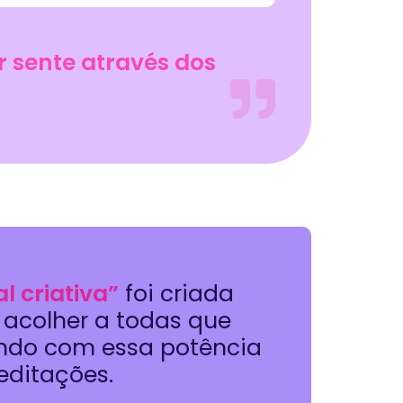
r sente através dos
l criativa”
foi criada
 acolher a todas que
ndo com essa potência
editações.