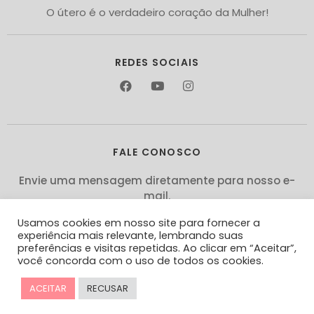
O útero é o verdadeiro coração da Mulher!
REDES SOCIAIS
FALE CONOSCO
Envie uma mensagem diretamente para nosso e-
mail.
Será um prazer falar com você!
Usamos cookies em nosso site para fornecer a
experiência mais relevante, lembrando suas
contato@ginecologiaemocional.org
preferências e visitas repetidas. Ao clicar em “Aceitar”,
você concorda com o uso de todos os cookies.
(15) 98107-0181
ACEITAR
RECUSAR
Desenvolvido por Netweeb