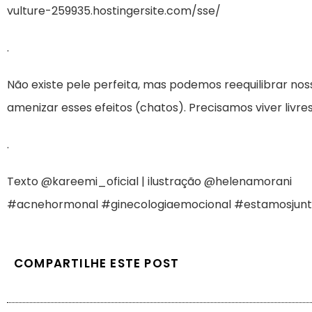
vulture-259935.hostingersite.com/sse/
.
Não existe pele perfeita, mas podemos reequilibrar no
amenizar esses efeitos (chatos). Precisamos viver liv
.
Texto @kareemi_oficial | ilustração @helenamorani
#acnehormonal #ginecologiaemocional #estamosjunt
COMPARTILHE ESTE POST